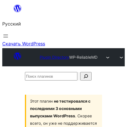
Перейти
к
Русский
содержимому
Скачать WordPress
Plugin Directory
WP-ReliableMD
Поиск
плагинов
Этот плагин
не тестировался с
последними 3 основными
выпусками WordPress
. Скорее
всего, он уже не поддерживается