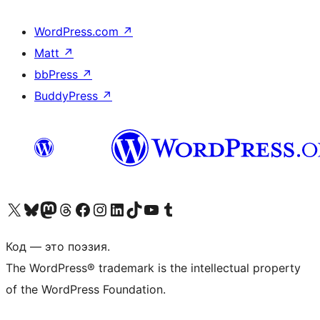
WordPress.com
↗
Matt
↗
bbPress
↗
BuddyPress
↗
Посетите нас в X (ранее Twitter)
Посетите нашу учётную запись в Bluesky
Посетите нашу ленту в Mastodon
Посетите нашу учётную запись в Threads
Посетите нашу страницу на Facebook
Посетите наш Instagram
Посетите нашу страницу в LinkedIn
Посетите нашу учётную запись в TikTok
Посетите наш канал YouTube
Посетите нашу учётную запись в Tumblr
Код — это поэзия.
The WordPress® trademark is the intellectual property
of the WordPress Foundation.