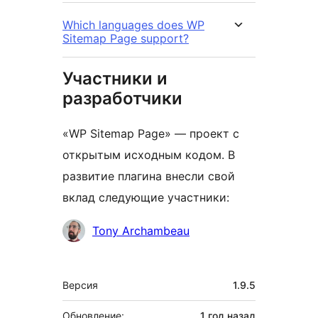
Which languages does WP
Sitemap Page support?
Участники и
разработчики
«WP Sitemap Page» — проект с
открытым исходным кодом. В
развитие плагина внесли свой
вклад следующие участники:
Участники
Tony Archambeau
Мета
Версия
1.9.5
Обновление:
1 год
назад