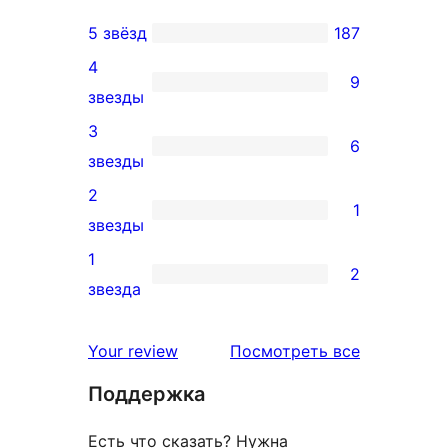
5 звёзд
187
187
4
5-
9
9
звезды
звездный
4-
3
отзыв
6
звездный
6
звезды
отзыв
3-
2
1
звездный
1
звезды
отзыв
2-
1
2
звездный
2
звезда
отзыв
1-
звездный
отзывы
Your review
Посмотреть все
отзыв
Поддержка
Есть что сказать? Нужна