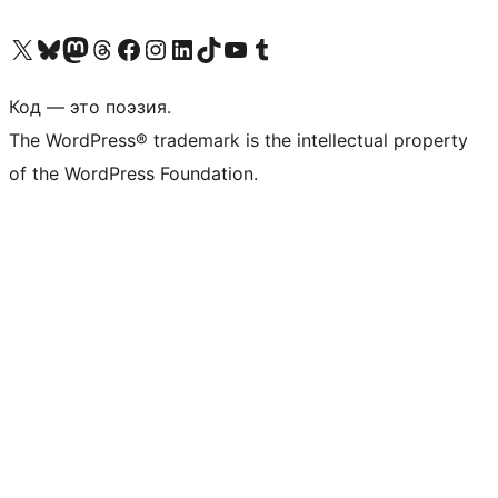
Посетите нас в X (ранее Twitter)
Посетите нашу учётную запись в Bluesky
Посетите нашу ленту в Mastodon
Посетите нашу учётную запись в Threads
Посетите нашу страницу на Facebook
Посетите наш Instagram
Посетите нашу страницу в LinkedIn
Посетите нашу учётную запись в TikTok
Посетите наш канал YouTube
Посетите нашу учётную запись в Tumblr
Код — это поэзия.
The WordPress® trademark is the intellectual property
of the WordPress Foundation.