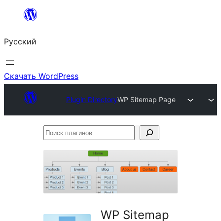
Перейти
к
Русский
содержимому
Скачать WordPress
Plugin Directory
WP Sitemap Page
Поиск
плагинов
WP Sitemap