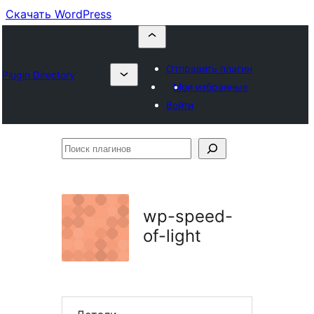
Скачать WordPress
Отправить плагин
Plugin Directory
Мои избранные
Войти
Поиск
плагинов
wp-speed-
of-light