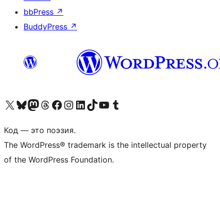
bbPress
↗
BuddyPress
↗
Посетите нас в X (ранее Twitter)
Посетите нашу учётную запись в Bluesky
Посетите нашу ленту в Mastodon
Посетите нашу учётную запись в Threads
Посетите нашу страницу на Facebook
Посетите наш Instagram
Посетите нашу страницу в LinkedIn
Посетите нашу учётную запись в TikTok
Посетите наш канал YouTube
Посетите нашу учётную запись в Tumblr
Код — это поэзия.
The WordPress® trademark is the intellectual property
of the WordPress Foundation.