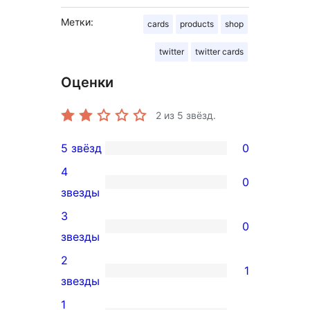
Метки:
cards
products
shop
twitter
twitter cards
Оценки
2
из 5 звёзд.
5 звёзд
0
0
4
5-
0
0
звезды
звездный
4-
3
отзыв
0
звездный
0
звезды
отзыв
3-
2
1
звездный
1
звезды
отзыв
2-
1