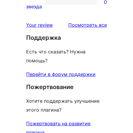
0
звездный
0
звезда
отзыв
1-
звездный
отзывы
Your review
Посмотреть все
отзыв
Поддержка
Есть что сказать? Нужна
помощь?
Перейти в форум поддержки
Пожертвование
Хотите поддержать улучшение
этого плагина?
Пожертвовать на развитие
плагина