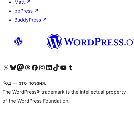
Matt
↗
bbPress
↗
BuddyPress
↗
Посетите нас в X (ранее Twitter)
Посетите нашу учётную запись в Bluesky
Посетите нашу ленту в Mastodon
Посетите нашу учётную запись в Threads
Посетите нашу страницу на Facebook
Посетите наш Instagram
Посетите нашу страницу в LinkedIn
Посетите нашу учётную запись в TikTok
Посетите наш канал YouTube
Посетите нашу учётную запись в Tumblr
Код — это поэзия.
The WordPress® trademark is the intellectual property
of the WordPress Foundation.