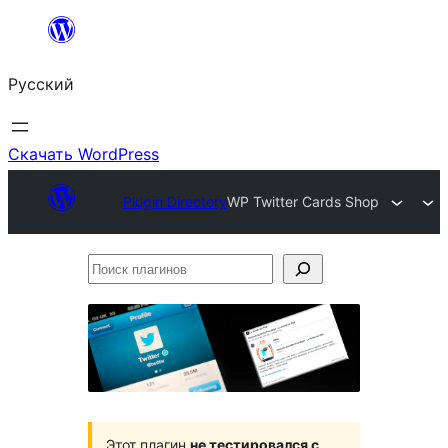
Перейти
к
Русский
содержимому
Скачать WordPress
Plugin Directory
WP Twitter Cards Shop
Поиск
плагинов
Этот плагин
не тестировался с