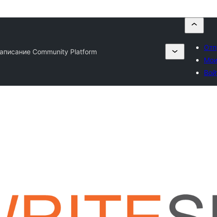
Отп
Написание Community Platform
Мои
Вой