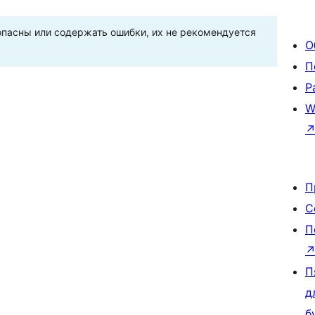
пасны или содержать ошибки, их не рекомендуется
О
П
Р
W
П
С
П
П
д
б