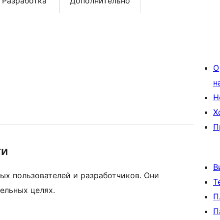
Разработка
Дополнительно
О
н
Н
Х
П
ти
В
ых пользователей и разработчиков. Они
Т
ельных целях.
П
П