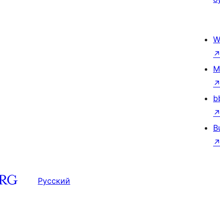
W
M
b
B
Русский