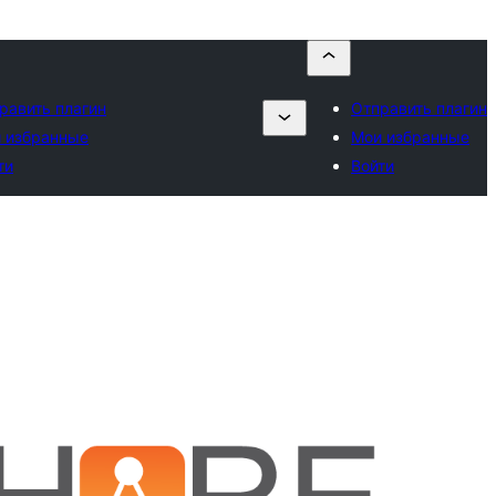
равить плагин
Отправить плагин
 избранные
Мои избранные
ти
Войти