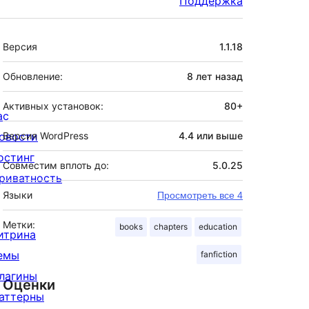
Поддержка
Мета
Версия
1.1.18
Обновление:
8 лет
назад
Активных установок:
80+
ас
овости
Версия WordPress
4.4 или выше
остинг
Совместим вплоть до:
5.0.25
риватность
Языки
Просмотреть все 4
Метки:
books
chapters
education
итрина
емы
fanfiction
лагины
Оценки
аттерны