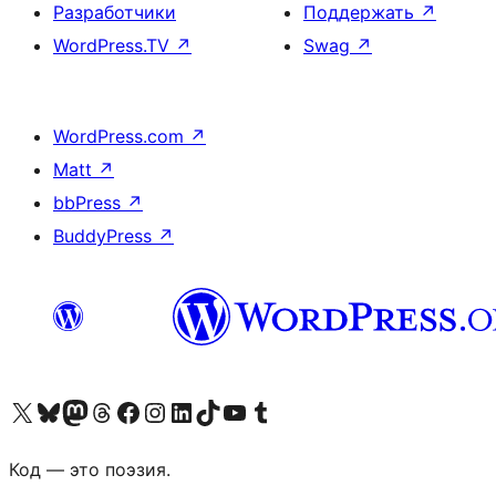
Разработчики
Поддержать
↗
WordPress.TV
↗
Swag
↗
WordPress.com
↗
Matt
↗
bbPress
↗
BuddyPress
↗
Посетите нас в X (ранее Twitter)
Посетите нашу учётную запись в Bluesky
Посетите нашу ленту в Mastodon
Посетите нашу учётную запись в Threads
Посетите нашу страницу на Facebook
Посетите наш Instagram
Посетите нашу страницу в LinkedIn
Посетите нашу учётную запись в TikTok
Посетите наш канал YouTube
Посетите нашу учётную запись в Tumblr
Код — это поэзия.