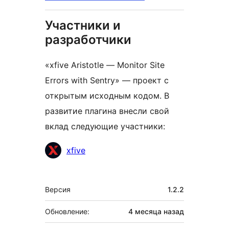
Участники и
разработчики
«xfive Aristotle — Monitor Site
Errors with Sentry» — проект с
открытым исходным кодом. В
развитие плагина внесли свой
вклад следующие участники:
Участники
xfive
Мета
Версия
1.2.2
Обновление:
4 месяца
назад