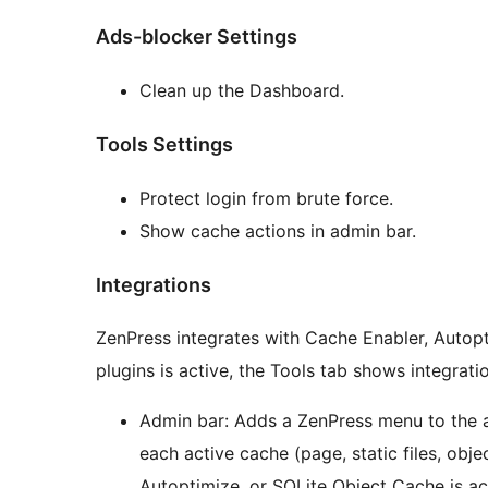
Ads-blocker Settings
Clean up the Dashboard.
Tools Settings
Protect login from brute force.
Show cache actions in admin bar.
Integrations
ZenPress integrates with Cache Enabler, Autop
plugins is active, the Tools tab shows integrati
Admin bar: Adds a ZenPress menu to the a
each active cache (page, static files, ob
Autoptimize, or SQLite Object Cache is ac