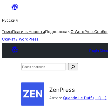
Перейти
к
Русский
содержимому
Темы
Плагины
Новости
Поддержка
О WordPress
Сообщ
Скачать WordPress
Plugin Direc
Поиск
плагинов
ZenPress
Автор:
Quentin Le Duff (—Q—)