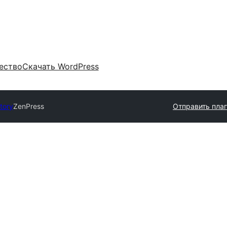
ество
Скачать WordPress
tory
ZenPress
Отправить пла