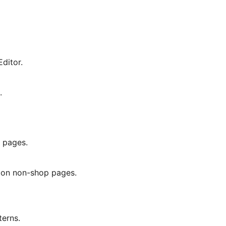
Editor.
.
t pages.
 on non-shop pages.
erns.