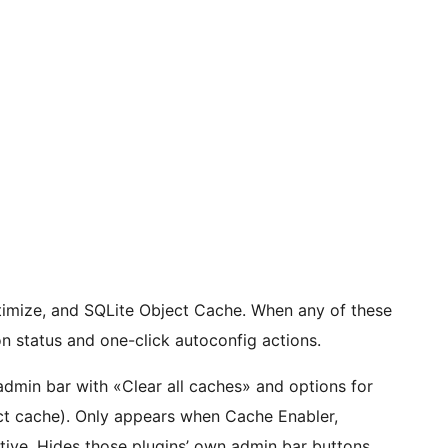
timize, and SQLite Object Cache. When any of these
on status and one-click autoconfig actions.
dmin bar with «Clear all caches» and options for
ject cache). Only appears when Cache Enabler,
tive. Hides those plugins’ own admin bar buttons.