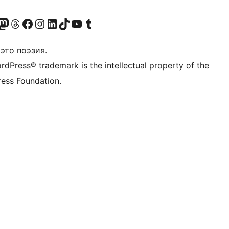
анее Twitter)
 учётную запись в Bluesky
осетите нашу ленту в Mastodon
Посетите нашу учётную запись в Threads
Посетите нашу страницу на Facebook
Посетите наш Instagram
Посетите нашу страницу в LinkedIn
Посетите нашу учётную запись в TikTok
Посетите наш канал YouTube
Посетите нашу учётную запись в Tumblr
это поэзия.
rdPress® trademark is the intellectual property of the
ess Foundation.