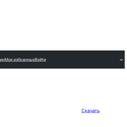
гин
Мои избранные
Войти
Скачать