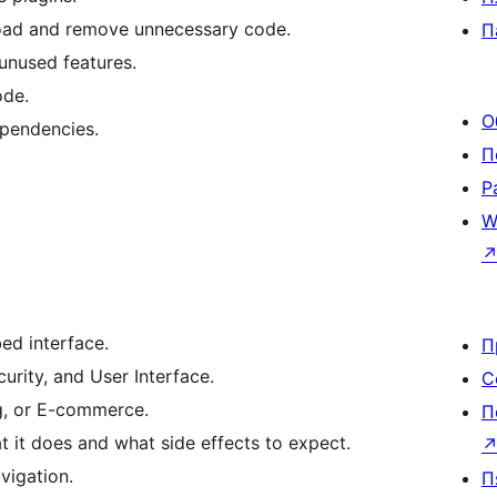
load and remove unnecessary code.
П
 unused features.
ode.
О
ependencies.
П
Р
W
ed interface.
П
rity, and User Interface.
С
og, or E-commerce.
П
t it does and what side effects to expect.
vigation.
П