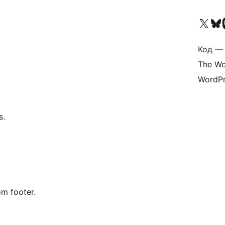
Посетите нас в X (р
Посетите нашу
П
Код — 
The Wo
WordPr
s.
m footer.