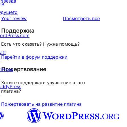
0
звезда
ля
отзыв
1-
удущего
звездный
отзывы
Your review
Посмотреть все
отзыв
Поддержка
ordPress.com
↗
Есть что сказать? Нужна помощь?
att
Перейти в форум поддержки
↗
Пожертвование
bPress
↗
Хотите поддержать улучшение этого
uddyPress
плагина?
↗
Пожертвовать на развитие плагина