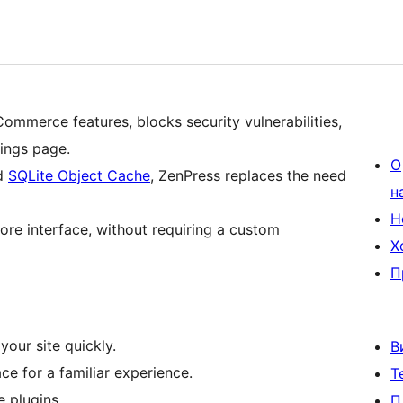
merce features, blocks security vulnerabilities,
tings page.
О
d
SQLite Object Cache
, ZenPress replaces the need
н
Н
core interface, without requiring a custom
Х
П
your site quickly.
В
ce for a familiar experience.
Т
 plugins.
П