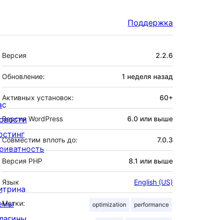
Поддержка
Мета
Версия
2.2.6
Обновление:
1 неделя
назад
Активных установок:
60+
ас
овости
Версия WordPress
6.0 или выше
остинг
Совместим вплоть до:
7.0.3
риватность
Версия PHP
8.1 или выше
Язык
English (US)
итрина
емы
Метки:
optimization
performance
лагины