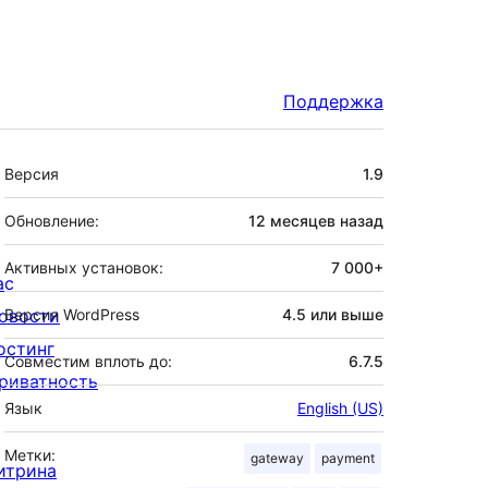
Поддержка
Мета
Версия
1.9
Обновление:
12 месяцев
назад
Активных установок:
7 000+
ас
овости
Версия WordPress
4.5 или выше
остинг
Совместим вплоть до:
6.7.5
риватность
Язык
English (US)
Метки:
gateway
payment
итрина