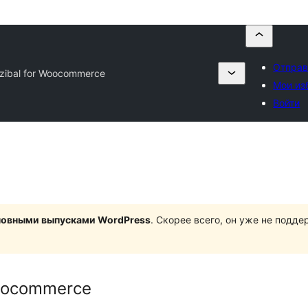
Отправ
zibal for Woocommerce
Мои из
Войти
сновными выпусками WordPress
. Скорее всего, он уже не подд
Woocommerce