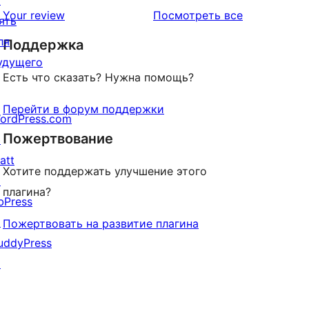
↗
звездный
отзывы
Your review
Посмотреть все
ять
отзыв
ля
Поддержка
удущего
Есть что сказать? Нужна помощь?
Перейти в форум поддержки
ordPress.com
Пожертвование
↗
att
Хотите поддержать улучшение этого
↗
плагина?
bPress
↗
Пожертвовать на развитие плагина
uddyPress
↗