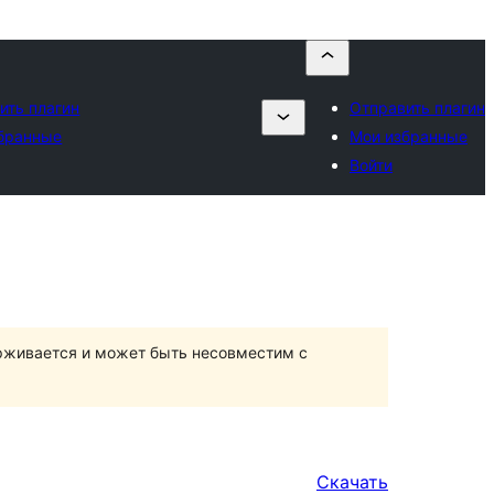
ить плагин
Отправить плагин
бранные
Мои избранные
Войти
ерживается и может быть несовместим с
Скачать