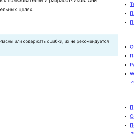
ых пользователей и разработчиков. Они
Т
ельных целях.
П
П
пасны или содержать ошибки, их не рекомендуется
О
П
Р
W
П
С
П