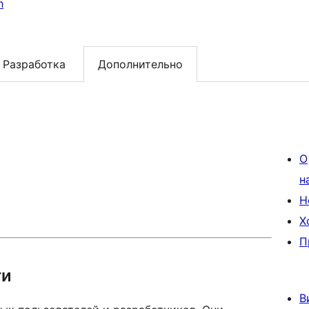
h
Разработка
Дополнительно
О
н
Н
Х
П
ти
В