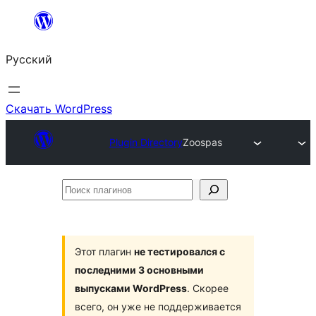
Перейти
к
Русский
содержимому
Скачать WordPress
Plugin Directory
Zoospas
Поиск
плагинов
Этот плагин
не тестировался с
последними 3 основными
выпусками WordPress
. Скорее
всего, он уже не поддерживается