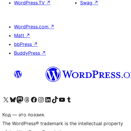
WordPress.TV
↗
Swag
↗
WordPress.com
↗
Matt
↗
bbPress
↗
BuddyPress
↗
Посетите нас в X (ранее Twitter)
Посетите нашу учётную запись в Bluesky
Посетите нашу ленту в Mastodon
Посетите нашу учётную запись в Threads
Посетите нашу страницу на Facebook
Посетите наш Instagram
Посетите нашу страницу в LinkedIn
Посетите нашу учётную запись в TikTok
Посетите наш канал YouTube
Посетите нашу учётную запись в Tumblr
Код — это поэзия.
The WordPress® trademark is the intellectual property