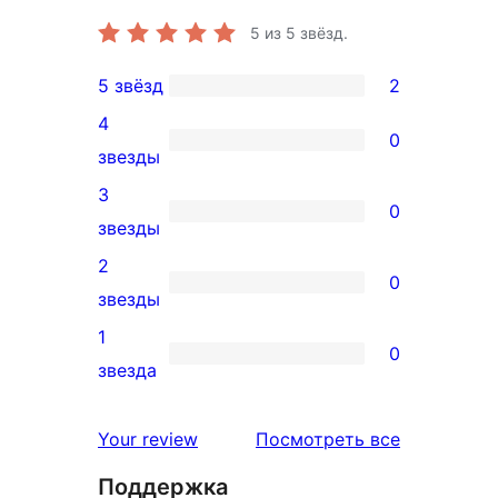
5
из 5 звёзд.
5 звёзд
2
2
4
5-
0
0
звезды
звездный
4-
3
отзыв
0
звездный
0
звезды
отзыв
3-
2
0
звездный
0
звезды
отзыв
2-
1
0
звездный
0
звезда
отзыв
1-
звездный
отзывы
Your review
Посмотреть все
отзыв
Поддержка