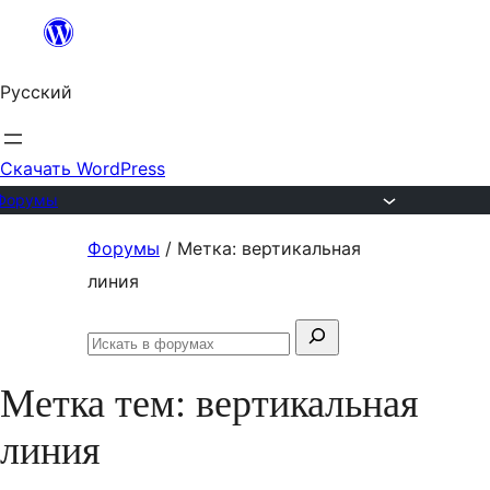
Перейти
к
Русский
содержимому
Скачать WordPress
Форумы
Перейти
Форумы
/
Метка: вертикальная
к
линия
содержимому
Поиск:
Искать
в
Метка тем:
вертикальная
форумах
линия