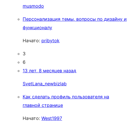
musmodo
Персонализация темы, вопросы по дизайну и
функционалу
Начато:
pribytok
3
6
13 лет, 8 месяцев назад
SvetLana_newbizlab
Как сделать профиль пользователя на
главной странице
Начато:
West1997