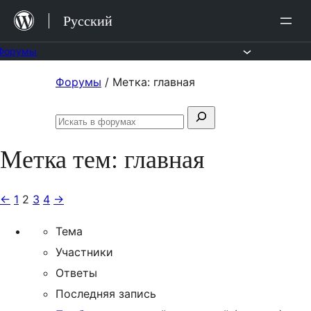
Перейти
Русский
к
содержимому
Форумы
Перейти
Форумы
/
Метка: главная
к
Поиск:
содержимому
Искать
в
Метка тем:
главная
форумах
←
1
2
3
4
→
Тема
Участники
Ответы
Последняя запись