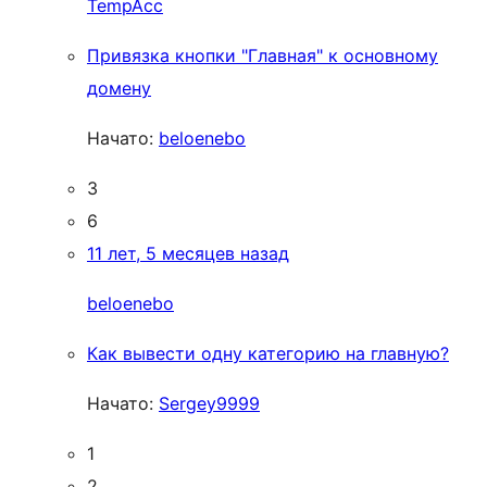
TempAcc
Привязка кнопки "Главная" к основному
домену
Начато:
beloenebo
3
6
11 лет, 5 месяцев назад
beloenebo
Как вывести одну категорию на главную?
Начато:
Sergey9999
1
2