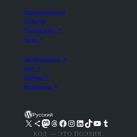
Присоединиться
События
Поддержать
↗
Swag
↗
WordPress.com
↗
Matt
↗
bbPress
↗
BuddyPress
↗
Русский
Посетите нас в X (ранее Twitter)
Посетите нашу учётную запись в Bluesky
Посетите нашу ленту в Mastodon
Посетите нашу учётную запись в Threads
Посетите нашу страницу на Facebook
Посетите наш Instagram
Посетите нашу страницу в LinkedIn
Посетите нашу учётную запись в TikTok
Посетите наш канал YouTube
Посетите нашу учётную запись в Tumblr
КОД — ЭТО ПОЭЗИЯ.