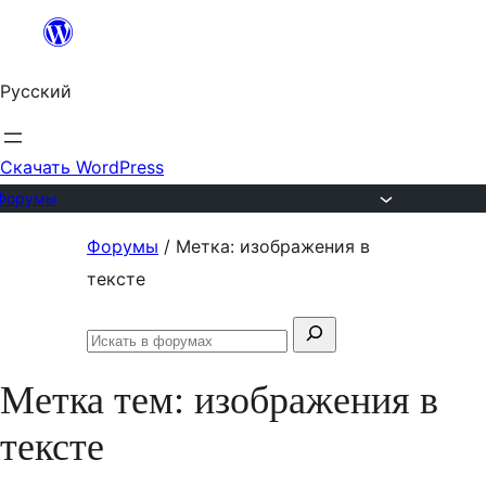
Перейти
к
Русский
содержимому
Скачать WordPress
Форумы
Перейти
Форумы
/
Метка: изображения в
к
тексте
содержимому
Поиск:
Искать
в
Метка тем:
изображения в
форумах
тексте