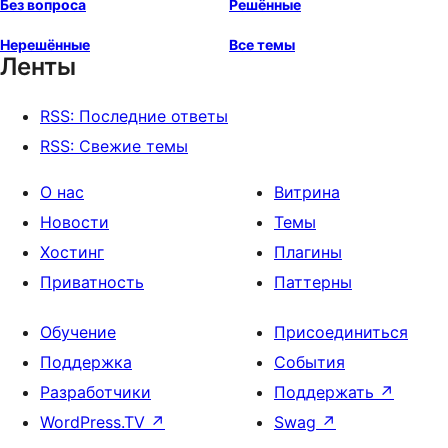
Без вопроса
Решённые
Нерешённые
Все темы
Ленты
RSS: Последние ответы
RSS: Свежие темы
О нас
Витрина
Новости
Темы
Хостинг
Плагины
Приватность
Паттерны
Обучение
Присоединиться
Поддержка
События
Разработчики
Поддержать
↗
WordPress.TV
↗
Swag
↗