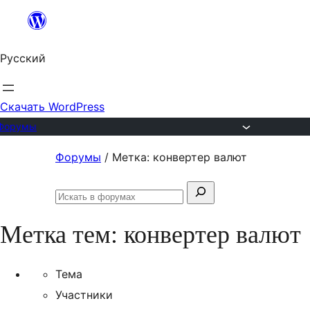
Перейти
к
Русский
содержимому
Скачать WordPress
Форумы
Перейти
Форумы
/
Метка: конвертер валют
к
Поиск:
содержимому
Искать
в
Метка тем:
конвертер валют
форумах
Тема
Участники