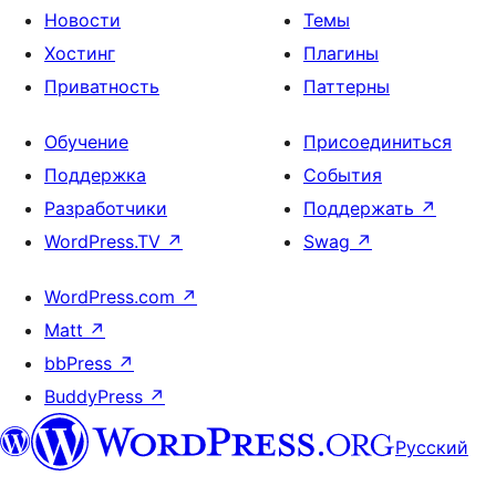
Новости
Темы
Хостинг
Плагины
Приватность
Паттерны
Обучение
Присоединиться
Поддержка
События
Разработчики
Поддержать
↗
WordPress.TV
↗
Swag
↗
WordPress.com
↗
Matt
↗
bbPress
↗
BuddyPress
↗
Русский