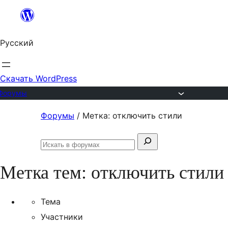
Перейти
к
Русский
содержимому
Скачать WordPress
Форумы
Перейти
Форумы
/
Метка: отключить стили
к
Поиск:
содержимому
Искать
в
Метка тем:
отключить стили
форумах
Тема
Участники