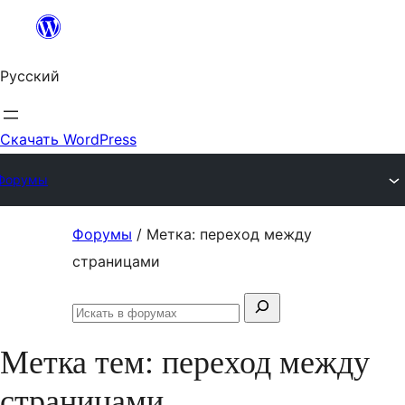
Перейти
к
Русский
содержимому
Скачать WordPress
Форумы
Перейти
Форумы
/
Метка: переход между
к
страницами
содержимому
Поиск:
Искать
в
Метка тем:
переход между
форумах
страницами