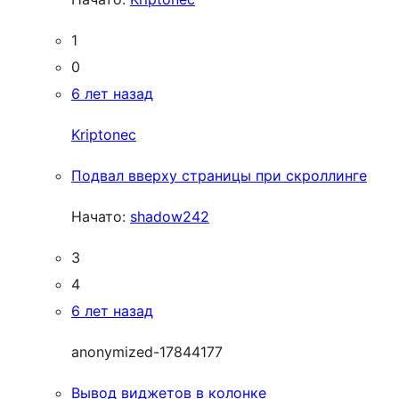
1
0
6 лет назад
Kriptonec
Подвал вверху страницы при скроллинге
Начато:
shadow242
3
4
6 лет назад
anonymized-17844177
Вывод виджетов в колонке