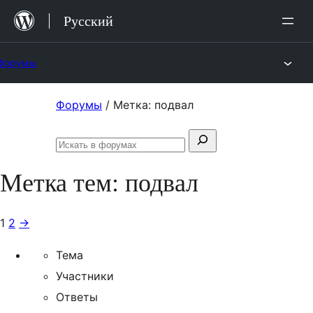
Перейти
Русский
к
содержимому
Форумы
Перейти
Форумы
/
Метка: подвал
к
Поиск:
содержимому
Искать
в
Метка тем:
подвал
форумах
1
2
→
Тема
Участники
Ответы