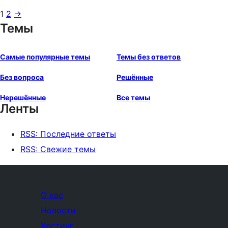
1
2
→
Темы
Самые популярные темы
Темы без ответов
Без вопроса
Решённые
Нерешённые
Все темы
Ленты
RSS: Последние ответы
RSS: Свежие темы
О нас
Новости
Хостинг