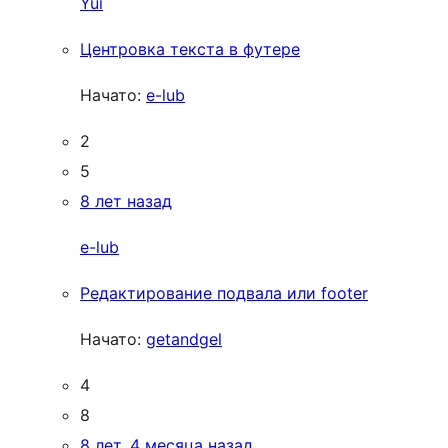
Yui
Центровка текста в футере
Начато:
e-lub
2
5
8 лет назад
e-lub
Редактирование подвала или footer
Начато:
getandgel
4
8
8 лет, 4 месяца назад