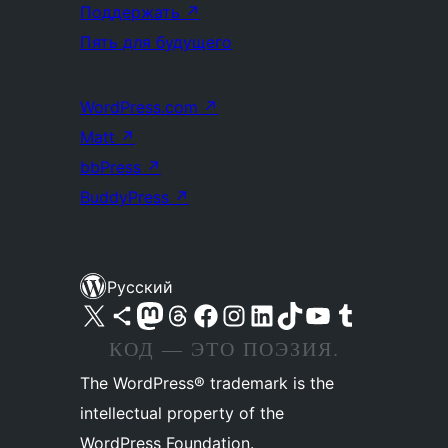
Поддержать
↗
Пять для будущего
WordPress.com
↗
Matt
↗
bbPress
↗
BuddyPress
↗
Русский
Посетите нас в X (ранее Twitter)
Посетите нашу учётную запись в Bluesky
Посетите нашу ленту в Mastodon
Посетите нашу учётную запись в Threads
Посетите нашу страницу на Facebook
Посетите наш Instagram
Посетите нашу страницу в LinkedIn
Посетите нашу учётную запись в TikTok
Посетите наш канал YouTube
Посетите нашу учётную запись в Tumblr
КОД — ЭТО ПОЭЗИЯ.
The WordPress® trademark is the
intellectual property of the
WordPress Foundation.