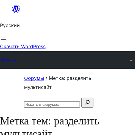
Перейти
к
Русский
содержимому
Скачать WordPress
Форумы
Перейти
Форумы
/
Метка: разделить
к
мультисайт
содержимому
Поиск:
Искать
в
Метка тем:
разделить
форумах
мультисайт