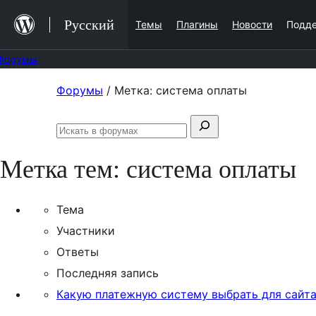
Перейти
Русский
Темы
Плагины
Новости
Подд
к
содержимому
Форумы
Перейти
Форумы
/
Метка: система оплаты
к
Поиск:
содержимому
Искать
в
Метка тем:
система оплаты
форумах
Тема
Участники
Ответы
Последняя запись
Какую платежную систему выбрать для сайт