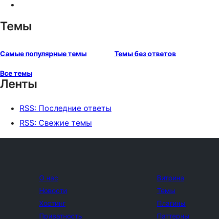
Темы
Самые популярные темы
Темы без ответов
Все темы
Ленты
RSS: Последние ответы
RSS: Свежие темы
О нас
Витрина
Новости
Темы
Хостинг
Плагины
Приватность
Паттерны