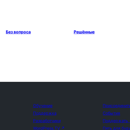
Без вопроса
Решённые
Обучение
Присоединит
Поддержка
События
Разработчики
Поддержать
WordPress.TV
↗
Пять для буд