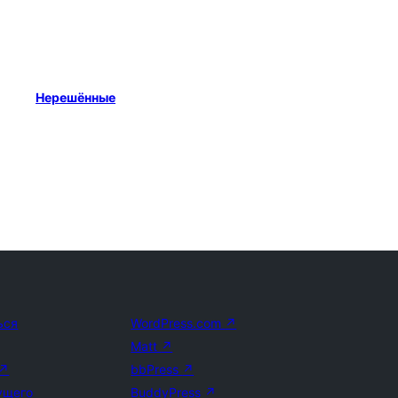
Нерешённые
ься
WordPress.com
↗
Matt
↗
↗
bbPress
↗
ущего
BuddyPress
↗