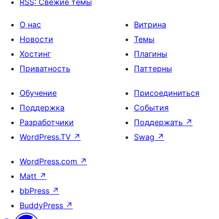
RSS: Свежие темы
О нас
Витрина
Новости
Темы
Хостинг
Плагины
Приватность
Паттерны
Обучение
Присоединиться
Поддержка
События
Разработчики
Поддержать
↗
WordPress.TV
↗
Swag
↗
WordPress.com
↗
Matt
↗
bbPress
↗
BuddyPress
↗