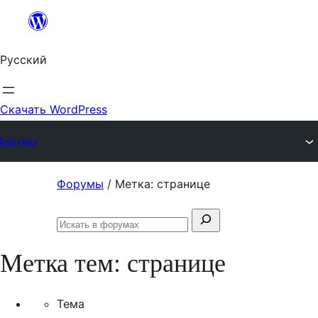
Перейти
к
Русский
содержимому
Скачать WordPress
Форумы
Перейти
Форумы
/
Метка: странице
к
Поиск:
содержимому
Искать
в
Метка тем:
странице
форумах
Тема