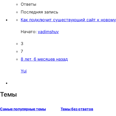
Ответы
Последняя запись
Как подключит существующий сайт к новому
Начато:
vadimshuv
3
7
8 лет, 6 месяцев назад
Yui
Темы
Самые популярные темы
Темы без ответов