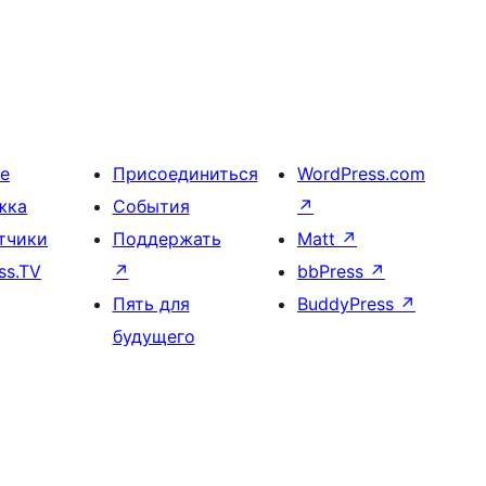
е
Присоединиться
WordPress.com
жка
События
↗
тчики
Поддержать
Matt
↗
ss.TV
↗
bbPress
↗
Пять для
BuddyPress
↗
будущего