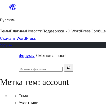
Перейти
к
Русский
содержимому
Темы
Плагины
Новости
Поддержка
О WordPress
Сообще
Скачать WordPress
Форумы
Перейти
Форумы
/
Метка: account
к
Поиск:
содержимому
Искать
в
Метка тем:
account
форумах
Тема
Участники