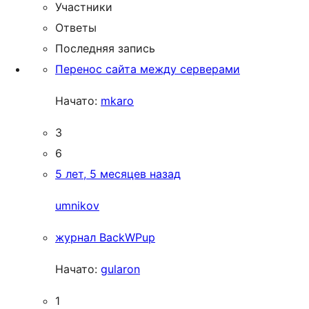
Участники
Ответы
Последняя запись
Перенос сайта между серверами
Начато:
mkaro
3
6
5 лет, 5 месяцев назад
umnikov
журнал BackWPup
Начато:
gularon
1