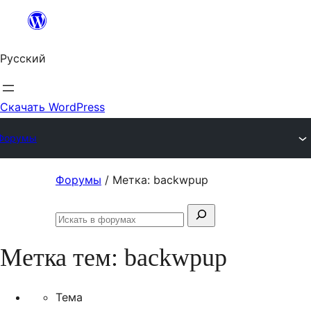
Перейти
к
Русский
содержимому
Скачать WordPress
Форумы
Перейти
Форумы
/
Метка: backwpup
к
Поиск:
содержимому
Искать
в
Метка тем:
backwpup
форумах
Тема