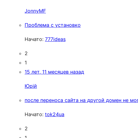
JonnyMF
Проблема с установко
Начато:
777ideas
2
1
15 лет, 11 месяцев назад
Юрій
после переноса сайта на другой домен не мог
Начато:
tok24ua
2
1