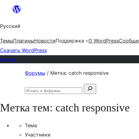
Перейти
к
Русский
содержимому
Темы
Плагины
Новости
Поддержка
О WordPress
Сообще
Скачать WordPress
Форумы
Перейти
Форумы
/
Метка: catch responsive
к
Поиск:
содержимому
Искать
в
Метка тем:
catch responsive
форумах
Тема
Участники