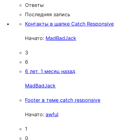
Ответы
Последняя запись
Контакты в шапке Catch Responsive
Начато:
MadBadJack
3
6
6 лет, 1 месяц назад
MadBadJack
Footer в теме catch responsive
Начато:
awful
1
0