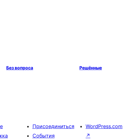
Без вопроса
Решённые
е
Присоединиться
WordPress.com
жка
События
↗