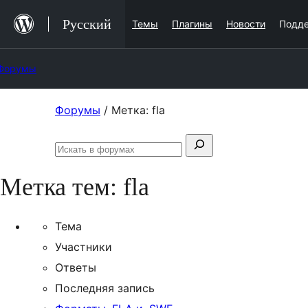
Перейти
Русский
Темы
Плагины
Новости
Подд
к
содержимому
Форумы
Перейти
Форумы
/
Метка: fla
к
Поиск:
содержимому
Искать
в
Метка тем:
fla
форумах
Тема
Участники
Ответы
Последняя запись