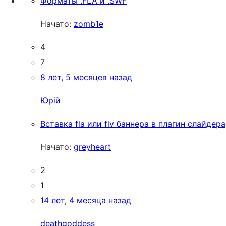
Форматы .FLA и .SWF
Начато:
zomb1e
4
7
8 лет, 5 месяцев назад
Юрій
Вставка fla или flv баннера в плагин слайдера
Начато:
greyheart
2
1
14 лет, 4 месяца назад
deathgoddess