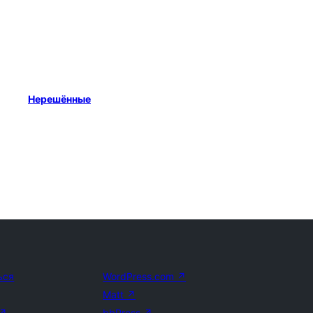
Нерешённые
ься
WordPress.com
↗
Matt
↗
↗
bbPress
↗