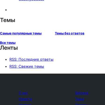
Темы
Самые популярные темы
Темы без ответов
Все темы
Ленты
RSS: Последние ответы
RSS: Свежие темы
О нас
Витрина
Новости
Темы
Хостинг
Плагины