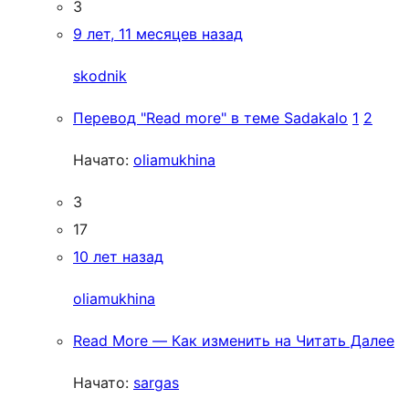
3
9 лет, 11 месяцев назад
skodnik
Перевод "Read more" в теме Sadakalo
1
2
Начато:
oliamukhina
3
17
10 лет назад
oliamukhina
Read More — Как изменить на Читать Далее
Начато:
sargas