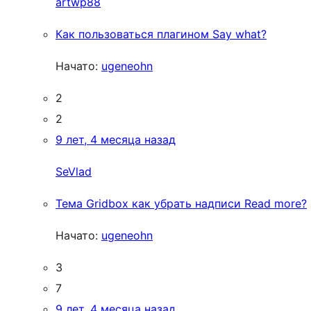
artwp88
Как пользоваться плагином Say what?
Начато:
ugeneohn
2
2
9 лет, 4 месяца назад
SeVlad
Тема Gridbox как убрать надписи Read more?
Начато:
ugeneohn
3
7
9 лет, 4 месяца назад