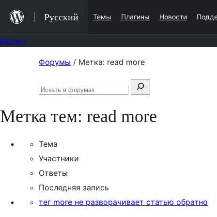
Перейти
Русский
Темы
Плагины
Новости
Подд
к
содержимому
Форумы
Перейти
Форумы
/
Метка: read more
к
Поиск:
содержимому
Искать
в
Метка тем:
read more
форумах
Тема
Участники
Ответы
Последняя запись
тег more не разворачивает статью обратно