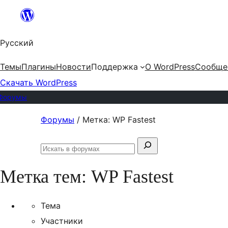
Перейти
к
Русский
содержимому
Темы
Плагины
Новости
Поддержка
О WordPress
Сообще
Скачать WordPress
Форумы
Перейти
Форумы
/
Метка: WP Fastest
к
Поиск:
содержимому
Искать
в
Метка тем:
WP Fastest
форумах
Тема
Участники