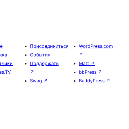
е
Присоединиться
WordPress.com
жка
События
↗
тчики
Поддержать
Matt
↗
ss.TV
↗
bbPress
↗
Swag
↗
BuddyPress
↗