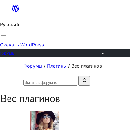
Перейти
к
Русский
содержимому
Скачать WordPress
Форумы
Перейти
Форумы
/
Плагины
/
Вес плагинов
к
Поиск:
содержимому
Искать
в
Вес плагинов
форумах