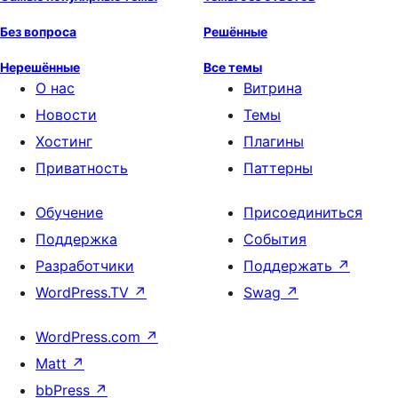
Без вопроса
Решённые
Нерешённые
Все темы
О нас
Витрина
Новости
Темы
Хостинг
Плагины
Приватность
Паттерны
Обучение
Присоединиться
Поддержка
События
Разработчики
Поддержать
↗
WordPress.TV
↗
Swag
↗
WordPress.com
↗
Matt
↗
bbPress
↗