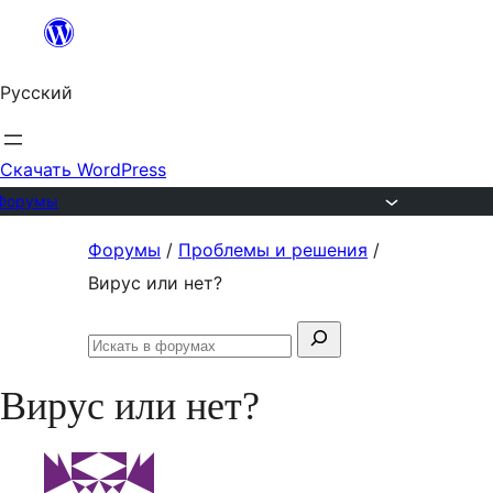
Перейти
к
Русский
содержимому
Скачать WordPress
Форумы
Перейти
Форумы
/
Проблемы и решения
/
к
Вирус или нет?
содержимому
Поиск:
Искать
в
Вирус или нет?
форумах