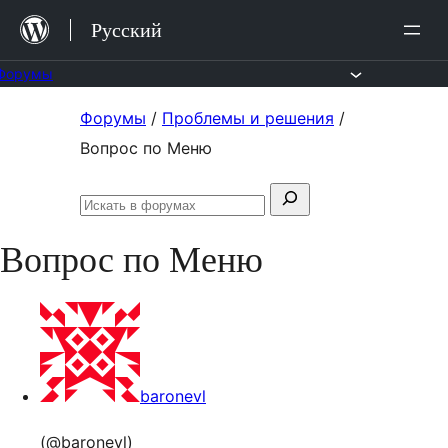
Перейти
Русский
к
содержимому
Форумы
Перейти
Форумы
/
Проблемы и решения
/
к
Вопрос по Меню
содержимому
Поиск:
Искать
в
Вопрос по Меню
форумах
baronevl
(@baronevl)