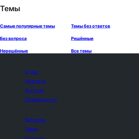
Темы
Самые популярные темы
Темы без ответов
Без вопроса
Решённые
Нерешённые
Все темы
О нас
Новости
Хостинг
Приватность
Витрина
Темы
Плагины