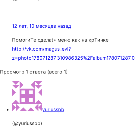
12 лет, 10 месяцев назад
ПомогиTе сделаt» меню как на крTинке
http://vk.com/magus_evl?
z=photo178071287_310986325%2Falbum178071287_
Просмотр 1 ответа (всего 1)
yuriusspb
(@yuriusspb)