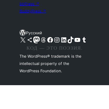
bbPress
↗
BuddyPress
↗
Русский
Посетите нас в X (ранее Twitter)
Посетите нашу учётную запись в Bluesky
Посетите нашу ленту в Mastodon
Посетите нашу учётную запись в Threads
Посетите нашу страницу на Facebook
Посетите наш Instagram
Посетите нашу страницу в LinkedIn
Посетите нашу учётную запись в TikTok
Посетите наш канал YouTube
Посетите нашу учётную запись в Tumblr
КОД — ЭТО ПОЭЗИЯ.
The WordPress® trademark is the
intellectual property of the
WordPress Foundation.