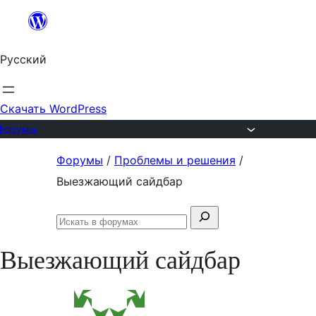
Перейти
к
Русский
содержимому
Скачать WordPress
Форумы
Перейти
Форумы
/
Проблемы и решения
/
к
Выезжающий сайдбар
содержимому
Поиск:
Искать
в
Выезжающий сайдбар
форумах