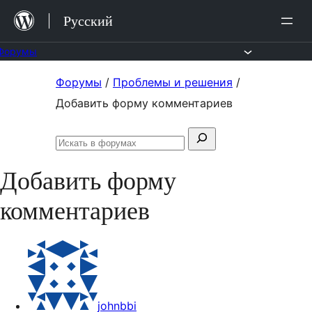
Перейти
Русский
к
содержимому
Форумы
Перейти
Форумы
/
Проблемы и решения
/
к
Добавить форму комментариев
содержимому
Поиск:
Искать
в
Добавить форму
форумах
комментариев
johnbbi