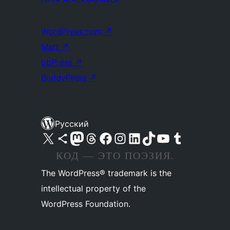
WordPress.com
↗
Matt
↗
bbPress
↗
BuddyPress
↗
Русский
Посетите нас в X (ранее Twitter)
Посетите нашу учётную запись в Bluesky
Посетите нашу ленту в Mastodon
Посетите нашу учётную запись в Threads
Посетите нашу страницу на Facebook
Посетите наш Instagram
Посетите нашу страницу в LinkedIn
Посетите нашу учётную запись в TikTok
Посетите наш канал YouTube
Посетите нашу учётную запись в Tumblr
КОД — ЭТО ПОЭЗИЯ.
The WordPress® trademark is the
intellectual property of the
WordPress Foundation.