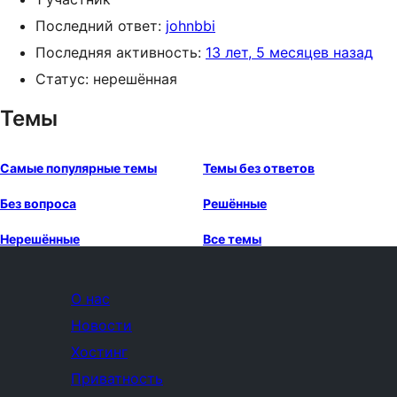
Последний ответ:
johnbbi
Последняя активность:
13 лет, 5 месяцев назад
Статус: нерешённая
Темы
Самые популярные темы
Темы без ответов
Без вопроса
Решённые
Нерешённые
Все темы
О нас
Новости
Хостинг
Приватность