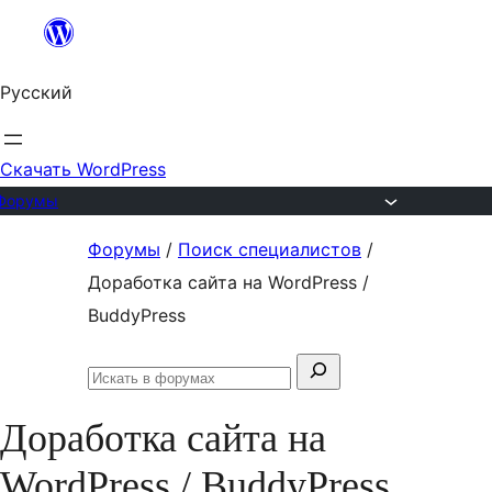
Перейти
к
Русский
содержимому
Скачать WordPress
Форумы
Перейти
Форумы
/
Поиск специалистов
/
к
Доработка сайта на WordPress /
содержимому
BuddyPress
Поиск:
Искать
в
Доработка сайта на
форумах
WordPress / BuddyPress