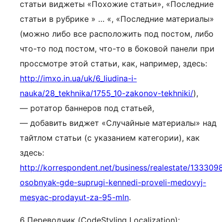
статьи виджеты «Похожие статьи», «Последние
статьи в рубрике » … «, «Последние материалы»
(можно либо все расположить под постом, либо
что-то под постом, что-то в боковой панели при
проссмотре этой статьи, как, например, здесь:
http://imxo.in.ua/uk/6_liudina-i-
nauka/28_tekhnika/1755_10-zakonov-tekhniki/
),
— ротатор баннеров под статьей,
— добавить виджет «Случайные материалы» над
тайтлом статьи (с указанием категории), как
здесь:
http://korrespondent.net/business/realestate/133309
osobnyak-gde-suprugi-kennedi-proveli-medovyj-
mesyac-prodayut-za-95-mln
.
6 Переводчик (CodeStyling Localization):