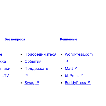
Без вопроса
Решённые
е
Присоединиться
WordPress.com
жка
События
↗
тчики
Поддержать
Matt
↗
ss.TV
↗
bbPress
↗
Swag
↗
BuddyPress
↗