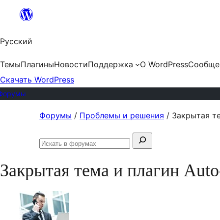
Перейти
к
Русский
содержимому
Темы
Плагины
Новости
Поддержка
О WordPress
Сообще
Скачать WordPress
Форумы
Перейти
Форумы
/
Проблемы и решения
/
Закрытая те
к
Поиск:
содержимому
Искать
в
Закрытая тема и плагин Auto
форумах