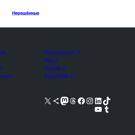
Нерешённые
ься
WordPress.com
↗
Matt
↗
↗
bbPress
↗
ущего
BuddyPress
↗
Посетите нас в X (ранее Twitter)
Посетите нашу учётную запись в Bluesky
Посетите нашу ленту в Mastodon
Посетите нашу учётную запись в Threads
Посетите нашу страницу на Facebook
Посетите наш Instagram
Посетите нашу страницу в LinkedIn
Посетите нашу учётную запись в TikTok
Посетите наш канал YouTube
Посетите нашу учётную запись в Tumblr