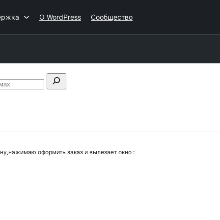
ержка
О WordPress
Сообщество
Искать
в
форумах
зину,нажимаю оформить заказ и вылезает окно :