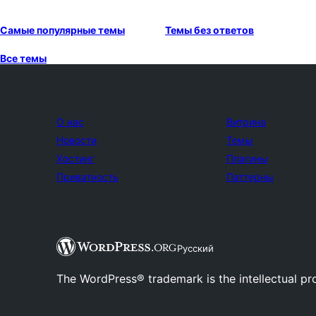
Самые популярные темы
Темы без ответов
Все темы
О нас
Витрина
Новости
Темы
Хостинг
Плагины
Приватность
Паттерны
Русский
The WordPress® trademark is the intellectual pr