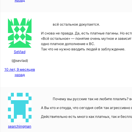
назад
всё остальное докупается.
И снова не правда. Да, есть платные пагины. Но ес
«Всё остальное» — понятие очень мутное и зависит 
одно платное дополнение к ВС.
Так что не нужно вводить людей в заблуждение.
SeVlad
(@sevlad)
10 лет, 9 месяцев
назад
Почему вы русские так не любите плалить? в
А Вы кто и откуда, что сегодня себя так агрессивно
Действительно есть много как платных, так и бесп
searchingman