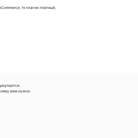
oCommerce, тк плагин платный,
докупается.
аляву вам нужно.