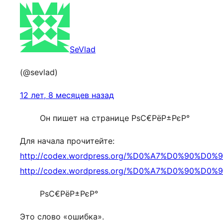
SeVlad
(@sevlad)
12 лет, 8 месяцев назад
Он пишет на странице РѕС€РёР±РєР°
Для начала прочитейте:
http://codex.wordpress.org/%D0%A7%D0%9
http://codex.wordpress.org/%D0%A7%D0%9
РѕС€РёР±РєР°
Это слово «ошибка».