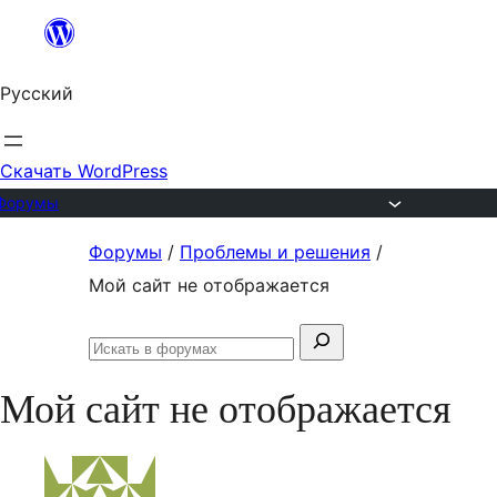
Перейти
к
Русский
содержимому
Скачать WordPress
Форумы
Перейти
Форумы
/
Проблемы и решения
/
к
Мой сайт не отображается
содержимому
Поиск:
Искать
в
Мой сайт не отображается
форумах