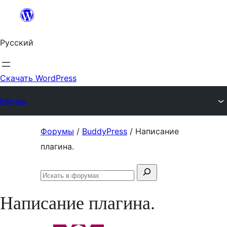
Перейти
к
Русский
содержимому
Скачать WordPress
Форумы
Перейти
Форумы
/
BuddyPress
/
Написание
к
плагина.
содержимому
Поиск:
Искать
в
Написание плагина.
форумах