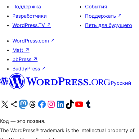
Поддержка
События
Разработчики
Поддержать
↗
WordPress.TV
↗
Пять для будущего
WordPress.com
↗
Matt
↗
bbPress
↗
BuddyPress
↗
Русский
Посетите нас в X (ранее Twitter)
Посетите нашу учётную запись в Bluesky
Посетите нашу ленту в Mastodon
Посетите нашу учётную запись в Threads
Посетите нашу страницу на Facebook
Посетите наш Instagram
Посетите нашу страницу в LinkedIn
Посетите нашу учётную запись в TikTok
Посетите наш канал YouTube
Посетите нашу учётную запись в Tumblr
Код — это поэзия.
The WordPress® trademark is the intellectual property of