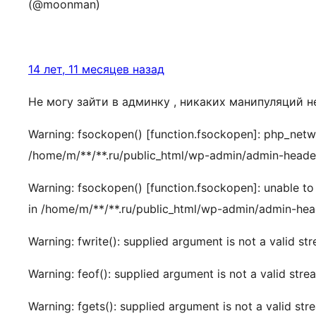
(@moonman)
14 лет, 11 месяцев назад
Не могу зайти в админку , никаких манипуляций н
Warning: fsockopen() [function.fsockopen]: php_netw
/home/m/**/**.ru/public_html/wp-admin/admin-header
Warning: fsockopen() [function.fsockopen]: unable t
in /home/m/**/**.ru/public_html/wp-admin/admin-head
Warning: fwrite(): supplied argument is not a valid 
Warning: feof(): supplied argument is not a valid st
Warning: fgets(): supplied argument is not a valid s