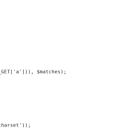
GET['a'])), $matches);

harset'));
