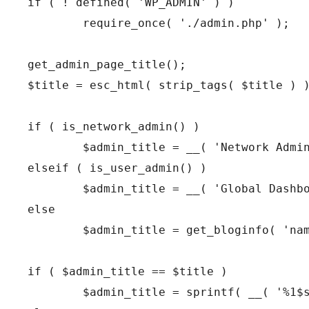
if ( ! defined( 'WP_ADMIN' ) )

	require_once( './admin.php' );

get_admin_page_title();

$title = esc_html( strip_tags( $title ) )
if ( is_network_admin() )

	$admin_title = __( 'Network Admin' );

elseif ( is_user_admin() )

	$admin_title = __( 'Global Dashboard' );

else

	$admin_title = get_bloginfo( 'name' );

if ( $admin_title == $title )

	$admin_title = sprintf( __( '%1$s — WordPress' ), $title );
