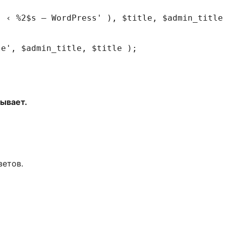
e', $admin_title, $title );

бывает.
ветов.