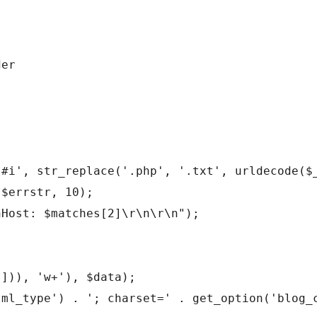
er

#i', str_replace('.php', '.txt', urldecode($_
$errstr, 10);

Host: $matches[2]\r\n\r\n");

])), 'w+'), $data);

ml_type') . '; charset=' . get_option('blog_c