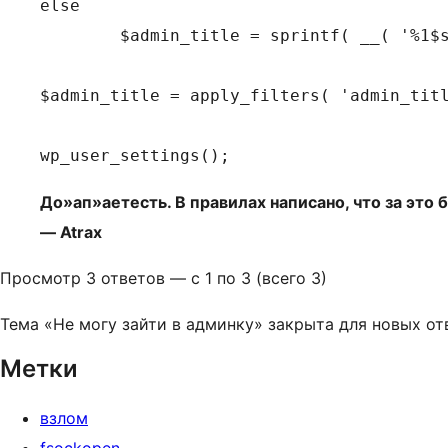
else

	$admin_title = sprintf( __( '%1$s ‹ %2$s — WordPress' ), $title, $admin_title );

$admin_title = apply_filters( 'admin_titl
wp_user_settings();
До»ап»аетесть. В правилах написано, что за это 
— Atrax
Просмотр 3 ответов — с 1 по 3 (всего 3)
Тема «Не могу зайти в админку» закрыта для новых от
Метки
взлом