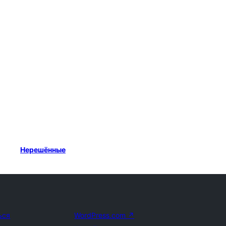
Нерешённые
ься
WordPress.com
↗