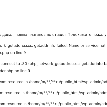
е делал, новых плагинов не ставил. Подскажите пожалу
ork_getaddresses: getaddrinfo failed: Name or service not
.php on line 9
o connect to :80 (php_network_getaddresses: getaddrinfo f
er.php on line 9
stream resource in /home/m/**/**.ru/public_html/wp-admin/a
ream resource in /home/m/**/**.ru/public_html/wp-admin/adm
tream resource in /home/m/**/**.ru/public_html/wp-admin/ad