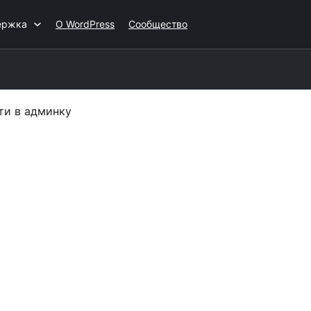
ержка
О WordPress
Сообщество
ти в админку