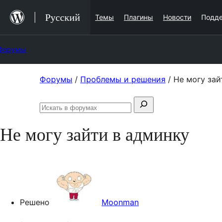
Перейти
Русский
Темы
Плагины
Новости
Подд
к
содержимому
Форумы
Перейти
Форумы
/
Проблемы и решения
/
Не могу зай
к
Поиск:
содержимому
Искать
в
Не могу зайти в админку
форумах
Решено
Moonman