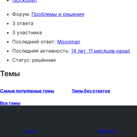
fsockopen
Форум:
Проблемы и решения
3 ответа
3 участника
Последний ответ:
Moonman
Последняя активность:
14 лет, 11 месяцев назад
Статус: решённая
Темы
Самые популярные темы
Темы без ответов
Все темы
О нас
Витрина