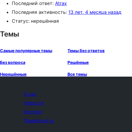
Последний ответ:
Atrax
Последняя активность:
13 лет, 4 месяца назад
Статус: нерешённая
Темы
Самые популярные темы
Темы без ответов
Без вопроса
Решённые
Нерешённые
Все темы
О нас
Новости
Хостинг
Приватность