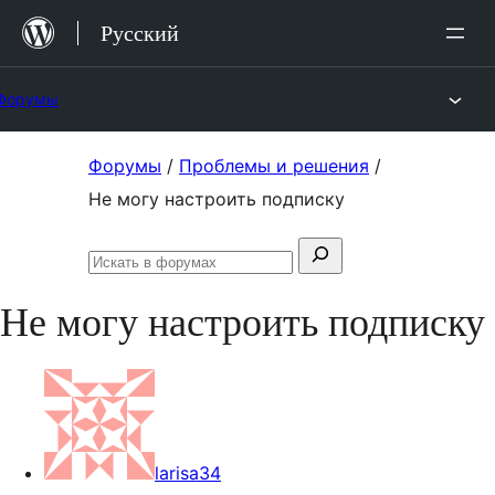
Перейти
Русский
к
содержимому
Форумы
Перейти
Форумы
/
Проблемы и решения
/
к
Не могу настроить подписку
содержимому
Поиск:
Искать
в
Не могу настроить подписку
форумах
larisa34