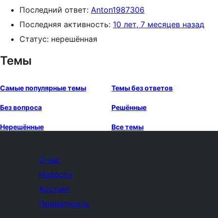
Последний ответ:
Anton1987306
Последняя активность:
10 лет, 7 месяцев назад
Статус: нерешённая
Темы
Самые популярные темы
Темы без ответов
Без вопроса
Решённые
Нерешённые
Все темы
О нас
Новости
Хостинг
Приватность