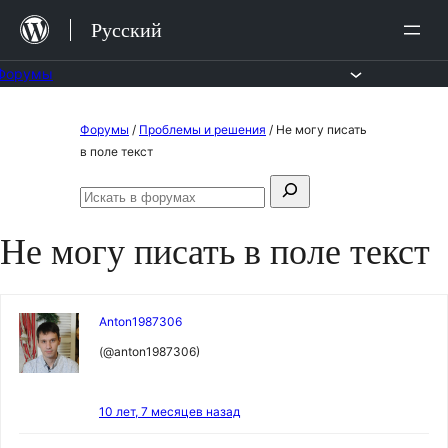
Перейти
Русский
к
содержимому
Форумы
Перейти
Форумы
/
Проблемы и решения
/
Не могу писать
к
в поле текст
содержимому
Поиск:
Искать
в
Не могу писать в поле текст
форумах
Anton1987306
(@anton1987306)
10 лет, 7 месяцев назад