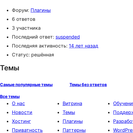
Форум:
Плагины
6 ответов
3 участника
Последний ответ:
suspended
Последняя активность:
14 лет назад
Статус: решённая
Темы
Самые популярные темы
Темы без ответов
Все темы
О нас
Витрина
Обучени
Новости
Темы
Поддер
Хостинг
Плагины
Разрабо
Приватность
Паттерны
WordPre