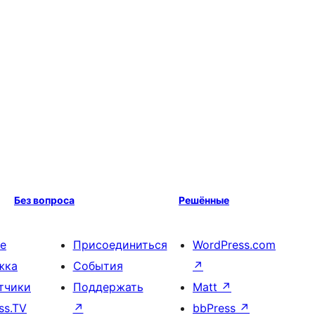
Без вопроса
Решённые
е
Присоединиться
WordPress.com
жка
События
↗
тчики
Поддержать
Matt
↗
ss.TV
↗
bbPress
↗