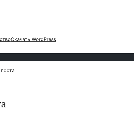
ство
Скачать WordPress
 поста
та