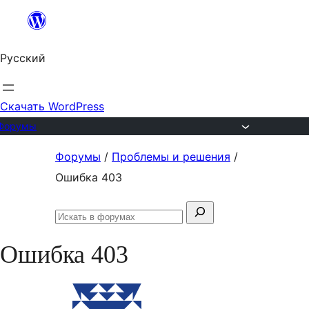
Перейти
к
Русский
содержимому
Скачать WordPress
Форумы
Перейти
Форумы
/
Проблемы и решения
/
к
Ошибка 403
содержимому
Поиск:
Искать
в
Ошибка 403
форумах