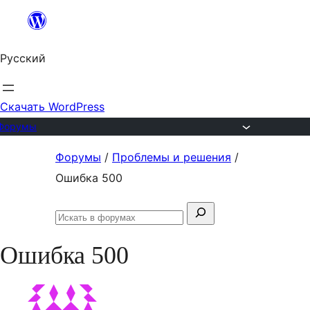
Перейти
к
Русский
содержимому
Скачать WordPress
Форумы
Перейти
Форумы
/
Проблемы и решения
/
к
Ошибка 500
содержимому
Поиск:
Искать
в
Ошибка 500
форумах