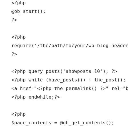
<?php

@ob_start();

?>

<?php

require('/the/path/to/your/wp-blog-header
?>

<?php query_posts('showposts=10'); ?>

<?php while (have_posts()) : the_post(); 
<a href="<?php the_permalink() ?>" rel="b
<?php endwhile;?>

<?php

$page_contents = @ob_get_contents();
