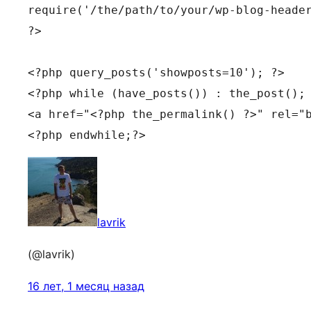
require('/the/path/to/your/wp-blog-header
?>

<?php query_posts('showposts=10'); ?>

<?php while (have_posts()) : the_post(); 
<a href="<?php the_permalink() ?>" rel="b
<?php endwhile;?>
lavrik
(@lavrik)
16 лет, 1 месяц назад