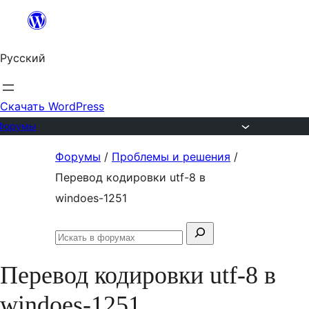
Перейти
к
Русский
содержимому
Скачать WordPress
Форумы
Перейти
Форумы
/
Проблемы и решения
/
к
Перевод кодировки utf-8 в
содержимому
windoes-1251
Поиск:
Искать
в
Перевод кодировки utf-8 в
форумах
windoes-1251