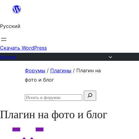
Перейти
к
Русский
содержимому
Скачать WordPress
Форумы
Перейти
Форумы
/
Плагины
/
Плагин на
к
фото и блог
содержимому
Поиск:
Искать
в
Плагин на фото и блог
форумах