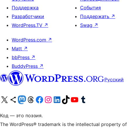
Поддержка
События
Разработчики
Поддержать
↗
WordPress.TV
↗
Swag
↗
WordPress.com
↗
Matt
↗
bbPress
↗
BuddyPress
↗
Русский
Посетите нас в X (ранее Twitter)
Посетите нашу учётную запись в Bluesky
Посетите нашу ленту в Mastodon
Посетите нашу учётную запись в Threads
Посетите нашу страницу на Facebook
Посетите наш Instagram
Посетите нашу страницу в LinkedIn
Посетите нашу учётную запись в TikTok
Посетите наш канал YouTube
Посетите нашу учётную запись в Tumblr
Код — это поэзия.
The WordPress® trademark is the intellectual property of