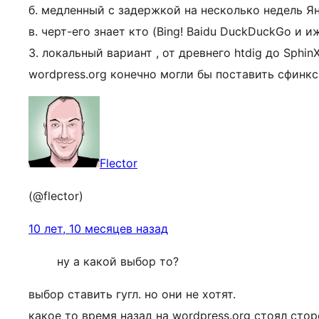
б. медленный с задержкой на несколько недель Я
в. черт-его знает кто (Bing! Baidu DuckDuckGo и и
3. локальный вариант , от древнего htdig до Sphin
wordpress.org конечно могли бы поставить сфинкс
Flector
(@flector)
10 лет, 10 месяцев назад
ну а какой выбор то?
выбор ставить гугл. но они не хотят.
какое то время назад на wordpress.org стоял стор