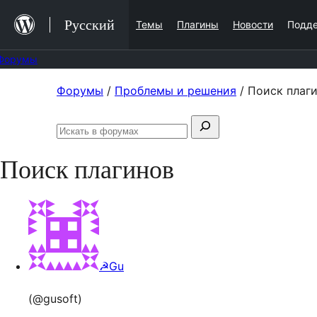
Перейти
Русский
Темы
Плагины
Новости
Подд
к
содержимому
Форумы
Перейти
Форумы
/
Проблемы и решения
/
Поиск плаг
к
Поиск:
содержимому
Искать
в
Поиск плагинов
форумах
☭Gu
(@gusoft)