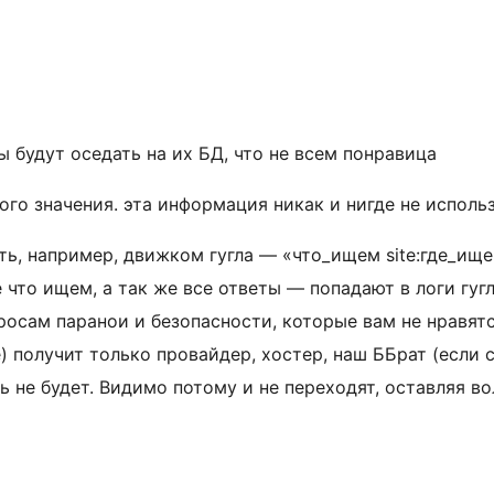
 будут оседать на их БД, что не всем понравица
го значения. эта информация никак и нигде не исполь
ать, например, движком гугла — «что_ищем site:где_и
 что ищем, а так же все ответы — попадают в логи гуг
росам паранои и безопасности, которые вам не нравятся
) получит только провайдер, хостер, наш ББрат (если с
ь не будет. Видимо потому и не переходят, оставляя в