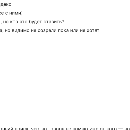
ндекс
же с ними)
X, но кто это будет ставить?
а, но видимо не созрели пока или не хотят
онний поиск, честно говоря не помню уже от кого — но