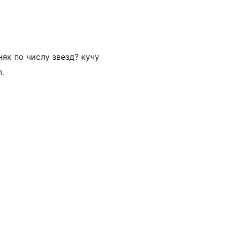
няк по числу звезд? кучу
.