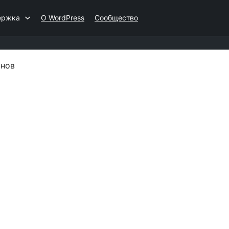
ержка
О WordPress
Сообщество
инов