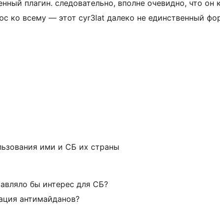
енный плагин. следовательно, вполне очевидно, что он 
юс ко всему — этот cyr3lat далеко не единственный фо
льзования ими и СБ их страны
тавляло бы интерес для СБ?
зация антимайданов?