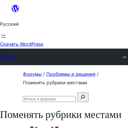
Перейти
к
Русский
содержимому
Скачать WordPress
Форумы
Перейти
Форумы
/
Проблемы и решения
/
к
Поменять рубрики местами
содержимому
Поиск:
Искать
в
Поменять рубрики местами
форумах