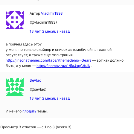
Автор
Vladimir1993
(@vladimir1993)
13 лет, 2 месяца назад
а причем здесь это?
у меня не только слайдер и список автомобилей на главной
отсутствует, а также еще фильтрация.
http://jinsonathemes.com/fabs/?themedemo=Gears
— вот как должно
быть, а у меня —
http://floomby.ru/s1/5aJxgC/full/
.
SeVlad
(@sevlad)
13 лет, 2 месяца назад
И нечего
плодить
темы.
Просмотр 3 ответов — с 1 по 3 (всего 3)