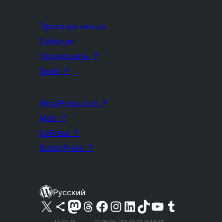
Присоединиться
События
Поддержать
↗
Swag
↗
WordPress.com
↗
Matt
↗
bbPress
↗
BuddyPress
↗
Русский
Посетите нас в X (ранее Twitter)
Посетите нашу учётную запись в Bluesky
Посетите нашу ленту в Mastodon
Посетите нашу учётную запись в Threads
Посетите нашу страницу на Facebook
Посетите наш Instagram
Посетите нашу страницу в LinkedIn
Посетите нашу учётную запись в TikTok
Посетите наш канал YouTube
Посетите нашу учётную запись в Tumblr