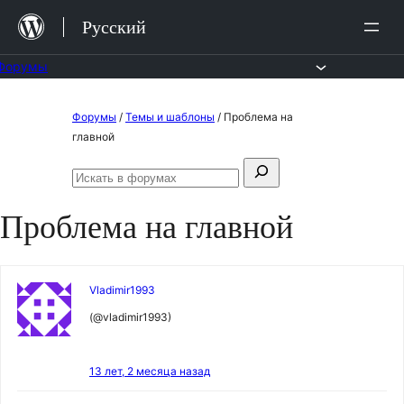
Перейти
Русский
к
содержимому
Форумы
Перейти
Форумы
/
Темы и шаблоны
/
Проблема на
к
главной
содержимому
Поиск:
Искать
в
Проблема на главной
форумах
Vladimir1993
(@vladimir1993)
13 лет, 2 месяца назад