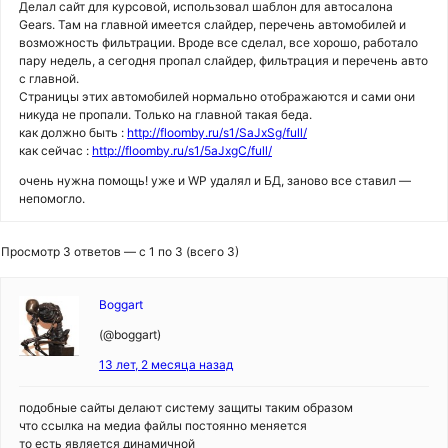
Делал сайт для курсовой, использовал шаблон для автосалона
Gears. Там на главной имеется слайдер, перечень автомобилей и
возможность фильтрации. Вроде все сделал, все хорошо, работало
пару недель, а сегодня пропал слайдер, фильтрация и перечень авто
с главной.
Страницы этих автомобилей нормально отображаются и сами они
никуда не пропали. Только на главной такая беда.
как должно быть :
http://floomby.ru/s1/SaJxSg/full/
как сейчас :
http://floomby.ru/s1/5aJxgC/full/
очень нужна помощь! уже и WP удалял и БД, заново все ставил —
непомогло.
Просмотр 3 ответов — с 1 по 3 (всего 3)
Boggart
(@boggart)
13 лет, 2 месяца назад
подобные сайты делают систему защиты таким образом
что ссылка на медиа файлы постоянно меняется
то есть является динамичной