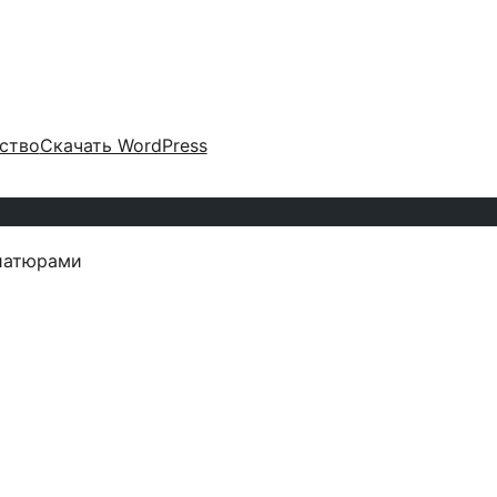
ство
Скачать WordPress
иатюрами