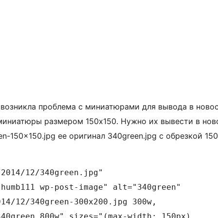
 возникла проблема с миниатюрами для вывода в новос
миниатюры размером 150х150. Нужно их вывести в нов
-150×150.jpg ее оригинал 340green.jpg с обрезкой 150
2014/12/340green.jpg"

humb111 wp-post-image" alt="340green"

14/12/340green-300x200.jpg 300w,

40green 800w" sizes="(max-width: 150px)
