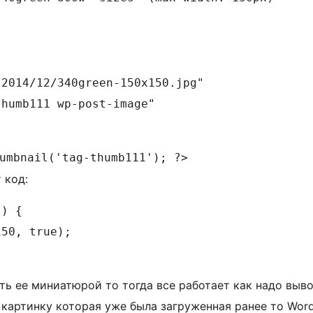
2014/12/340green-150x150.jpg"

humb111 wp-post-image"

umbnail('tag-thumb111'); ?>
 код:
) {

50, true);

ать ее миниатюрой то тогда все работает как надо выв
 картинку которая уже была загруженная ранее то Word