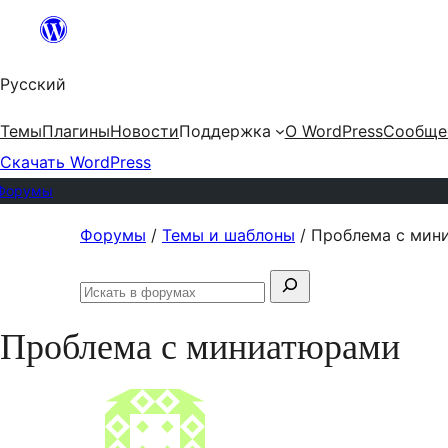
Перейти
к
Русский
содержимому
Темы
Плагины
Новости
Поддержка
О WordPress
Сообще
Скачать WordPress
Форумы
Перейти
Форумы
/
Темы и шаблоны
/
Проблема с мин
к
Поиск:
содержимому
Искать
в
Проблема с миниатюрами
форумах