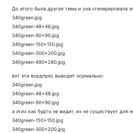
До этого была другая тема и она сгенерировала э
340green.jpg
340green-48×48.jpg
340green-90×90.jpg
340green-150×150.jpg
340green-300×200.jpg
340green-490×280.jpg
вот эти вордпрес выводит нормально:
340green.jpg
340green-48×48.jpg
340green-90×90.jpg
а этих как будто не видит, их не существует для н
340green-150×150.jpg
340green-300×200.jpg