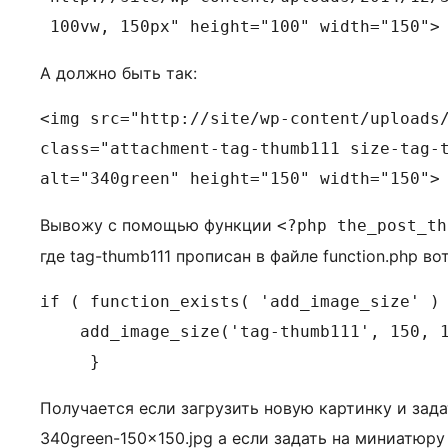
 100vw, 150px" height="100" width="150">
А должно быть так:
<img src="http://site/wp-content/uploads/
class="attachment-tag-thumb111 size-tag-t
alt="340green" height="150" width="150">
Вывожу с помощью функции
<?php the_post_th
где tag-thumb111 прописан в файле function.php вот
if ( function_exists( 'add_image_size' ) 
    add_image_size('tag-thumb111', 150, 1
     }
Получается если загрузить новую картинку и зад
340green-150×150.jpg а если задать на миниатюру