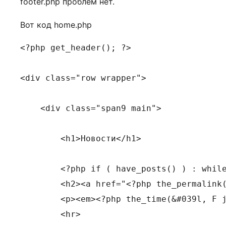
footer.php проблем нет.
Вот код home.php
<?php get_header(); ?>

<div class="row wrapper">

    <div class="span9 main">

        <h1>Новости</h1>

        <?php if ( have_posts() ) : while
        <h2><a href="<?php the_permalink(
        <p><em><?php the_time(&#039l, F j
        <hr>
