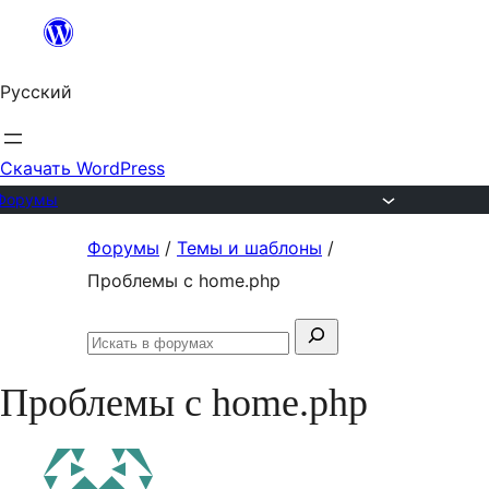
Перейти
к
Русский
содержимому
Скачать WordPress
Форумы
Перейти
Форумы
/
Темы и шаблоны
/
к
Проблемы с home.php
содержимому
Поиск:
Искать
в
Проблемы с home.php
форумах