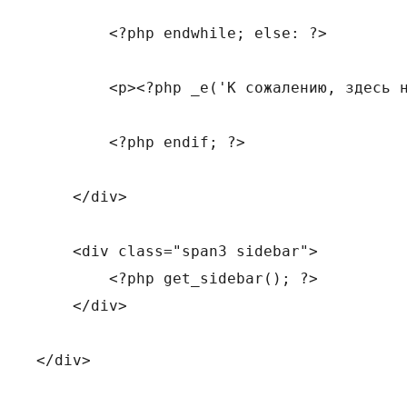
        <?php endwhile; else: ?>

        <p><?php _e('К сожалению, здесь н
        <?php endif; ?>

    </div>

    <div class="span3 sidebar">

        <?php get_sidebar(); ?>

    </div>

</div>
