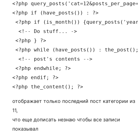
<?php query_posts('cat=12&posts_per_page=
<?php if (have_posts()) : ?>

 <?php if (is_month()) {query_posts('year
  <!-- Do stuff... ->

 <?php } ?>

 <?php while (have_posts()) : the_post();
  <!-- post's contents -->

 <?php endwhile; ?>

<?php endif; ?>

<?php the_content(); ?>
отображает только последний пост категории из
11,
что еще дописать незнаю чтобы все записи
показывал