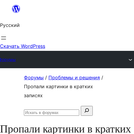
Перейти
к
Русский
содержимому
Скачать WordPress
Форумы
Перейти
Форумы
/
Проблемы и решения
/
к
Пропали картинки в кратких
содержимому
записях
Поиск:
Искать
в
Пропали картинки в кратких
форумах